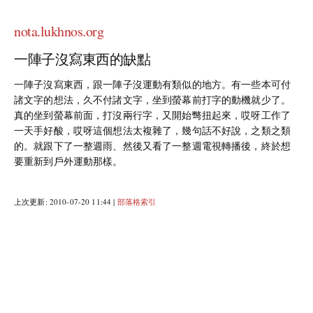
nota.lukhnos.org
一陣子沒寫東西的缺點
一陣子沒寫東西，跟一陣子沒運動有類似的地方。有一些本可付
諸文字的想法，久不付諸文字，坐到螢幕前打字的動機就少了。
真的坐到螢幕前面，打沒兩行字，又開始彆扭起來，哎呀工作了
一天手好酸，哎呀這個想法太複雜了，幾句話不好說，之類之類
的。就跟下了一整週雨、然後又看了一整週電視轉播後，終於想
要重新到戶外運動那樣。
上次更新: 2010-07-20 11:44 |
部落格索引