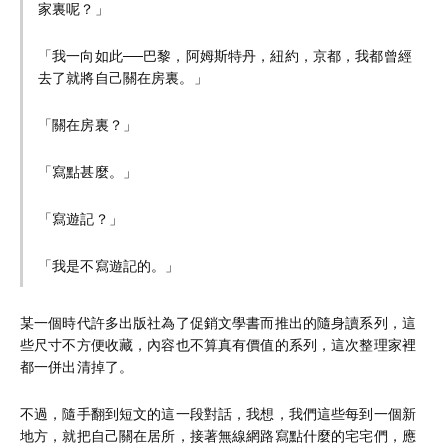
家裏呢？」
「我一向如此──巴黎，阿姆斯特丹，紐約，京都，我都曾經
去了就將自己關在房裏。」
「關在房裏？」
「寫點甚麼。」
「寫遊記？」
「我是不寫遊記的。」
某一個時代許多出版社為了促銷文學書而推出的隨身讀系列，這
些尺寸不方便收藏，內容也不算真有價值的系列，這次整理家裡
都一併出清掉了。
不過，隨手翻到短文的這一段對話，我想，我們這些每到一個新
地方，就把自己關在居所，接著無線網路寫點什麼的宅宅們，應