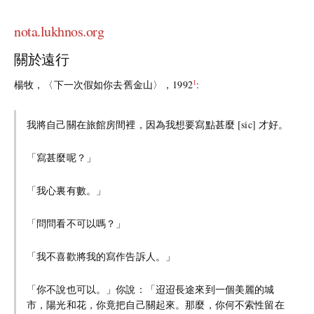
nota.lukhnos.org
關於遠行
1
楊牧，〈下一次假如你去舊金山〉，1992
:
我將自己關在旅館房間裡，因為我想要寫點甚麼 [sic] 才好。
「寫甚麼呢？」
「我心裏有數。」
「問問看不可以嗎？」
「我不喜歡將我的寫作告訴人。」
「你不說也可以。」你說：「迢迢長途來到一個美麗的城
市，陽光和花，你竟把自己關起來。那麼，你何不索性留在