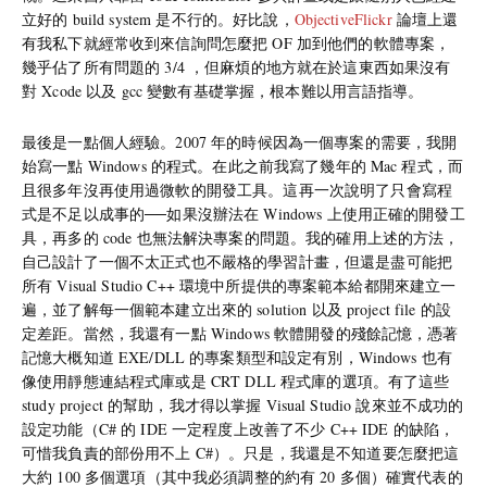
立好的 build system 是不行的。好比說，
ObjectiveFlickr
論壇上還
有我私下就經常收到來信詢問怎麼把 OF 加到他們的軟體專案，
幾乎佔了所有問題的 3/4 ，但麻煩的地方就在於這東西如果沒有
對 Xcode 以及 gcc 變數有基礎掌握，根本難以用言語指導。
最後是一點個人經驗。2007 年的時候因為一個專案的需要，我開
始寫一點 Windows 的程式。在此之前我寫了幾年的 Mac 程式，而
且很多年沒再使用過微軟的開發工具。這再一次說明了只會寫程
式是不足以成事的──如果沒辦法在 Windows 上使用正確的開發工
具，再多的 code 也無法解決專案的問題。我的確用上述的方法，
自己設計了一個不太正式也不嚴格的學習計畫，但還是盡可能把
所有 Visual Studio C++ 環境中所提供的專案範本給都開來建立一
遍，並了解每一個範本建立出來的 solution 以及 project file 的設
定差距。當然，我還有一點 Windows 軟體開發的殘餘記憶，憑著
記憶大概知道 EXE/DLL 的專案類型和設定有別，Windows 也有
像使用靜態連結程式庫或是 CRT DLL 程式庫的選項。有了這些
study project 的幫助，我才得以掌握 Visual Studio 說來並不成功的
設定功能（C# 的 IDE 一定程度上改善了不少 C++ IDE 的缺陷，
可惜我負責的部份用不上 C#）。只是，我還是不知道要怎麼把這
大約 100 多個選項（其中我必須調整的約有 20 多個）確實代表的