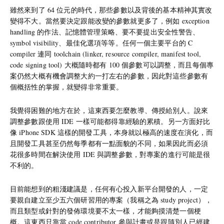
雖然來到了 64 位元的時代，那些參數以及背後的基本精神其實改
變得不大。當然要決定跟能改變的參數就更多了，例如 exception
handling 的作法、記憶體管理策略、要不要提出安全性警告、
symbol visibility、最佳化選項等等。任何一個主要平台的 C
compiler 連同 toolchain (linker, resource compiler, manifest tool,
code signing tool) 大概隨時都有 100 個參數可以調整，而且每個專
案仍然大概有機會調整大約一打左右的參數，因此對這些參數有
個概括性的掌握，就變得非常重要。
我覺得困難的地方在於，這東西要怎麼教導、傳授給別人。說來
調整參數跟使用 IDE 一樣可能都得靠經驗的累積。另一方面好比
像 iPhone SDK 這樣的開發工具，本身就以極高的速度在演化，而
且開發工具甚至仍然每季都有一點面貌的不同，如果因此而必須
花很多時間在解決使用 IDE 與調整參數，對專案的進行可能是很
不利的。
目前能想到的粗淺建議是，任何有心投入新平台開發的人，一定
要親自建立至少五六個研習用的專案（我稱之為 study project），
而且類型或針對的發佈環境要不太一樣，才能夠摸清楚一個梗
概。這東西只靠當 code contributor 參與計畫或是跟隨別人已經建